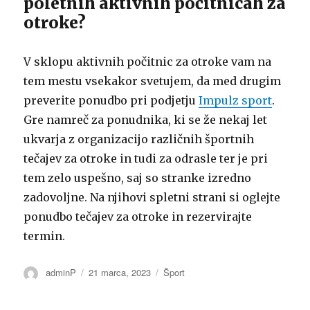
poletnih aktivnih počitnicah za
otroke?
V sklopu aktivnih počitnic za otroke vam na
tem mestu vsekakor svetujem, da med drugim
preverite ponudbo pri podjetju
Impulz sport
.
Gre namreč za ponudnika, ki se že nekaj let
ukvarja z organizacijo različnih športnih
tečajev za otroke in tudi za odrasle ter je pri
tem zelo uspešno, saj so stranke izredno
zadovoljne. Na njihovi spletni strani si oglejte
ponudbo tečajev za otroke in rezervirajte
termin.
Avtor
Objavljeno
Kategorije
adminP
21 marca, 2023
Šport
dne