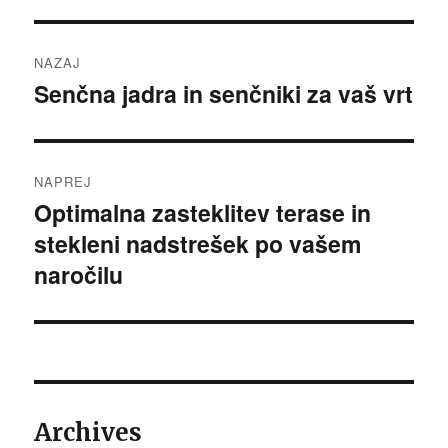
Navigacija
NAZAJ
prispevka
Senčna jadra in senčniki za vaš vrt
Prejšnji
prispevek:
NAPREJ
Optimalna zasteklitev terase in
Naslednji
stekleni nadstrešek po vašem
prispevek:
naročilu
Archives