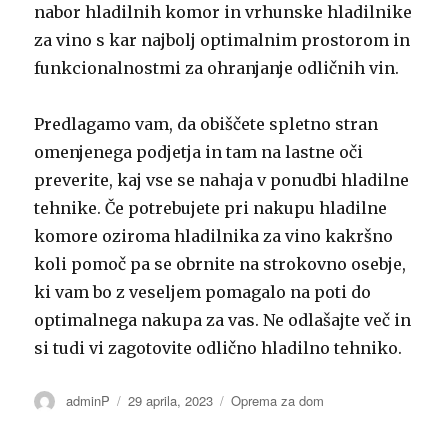
nabor hladilnih komor in vrhunske hladilnike
za vino s kar najbolj optimalnim prostorom in
funkcionalnostmi za ohranjanje odličnih vin.
Predlagamo vam, da obiščete spletno stran
omenjenega podjetja in tam na lastne oči
preverite, kaj vse se nahaja v ponudbi hladilne
tehnike. Če potrebujete pri nakupu hladilne
komore oziroma hladilnika za vino kakršno
koli pomoč pa se obrnite na strokovno osebje,
ki vam bo z veseljem pomagalo na poti do
optimalnega nakupa za vas. Ne odlašajte več in
si tudi vi zagotovite odlično hladilno tehniko.
Avtor
Objavljeno
Kategorije
adminP
29 aprila, 2023
Oprema za dom
dne